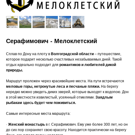
Серафимович - Мелоклетский
Сплав по Дону на плоту в
Волгоградской области
– путешествие,
которое подарит несколько счастливых незабываемых дней. Такой
отдых идеально подходит для
романтиков и любителей дикой
природы.
Маршрут проложен через красивейшие места. На пути встречаются
меловые горы,
нетронутые леса и песчаные пляжи.
На берегу
нередко можно увидеть диких зверей, которые выходят к водопою. Дон
в этой местности извилистый, усеянный отмелями.
Заядлым
рыбакам здесь будет чем поживиться.
Самые интересные места маршрута:
·
Женский монастырь
в г. Серафимович. Ему уже более 300 лет, но он
до сих пор сохраняет свою красоту. Находится практически на берегу